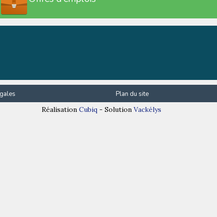
gales
Plan du site
Réalisation
Cubiq
- Solution
Vackélys