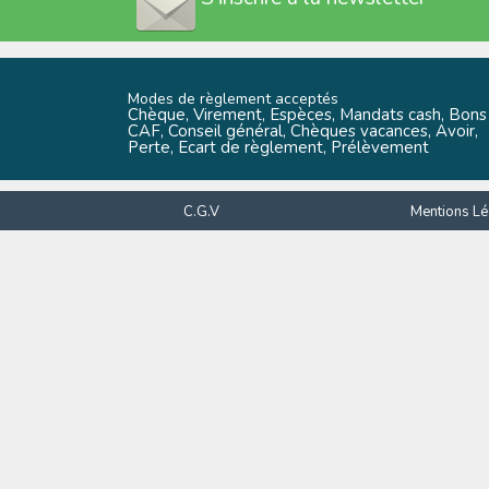
Modes de règlement acceptés
Chèque, Virement, Espèces, Mandats cash, Bons
CAF, Conseil général, Chèques vacances, Avoir,
Perte, Ecart de règlement, Prélèvement
C.G.V
Mentions Lé