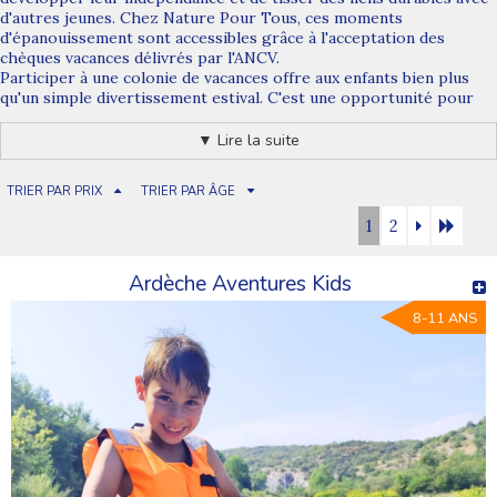
d'autres jeunes. Chez Nature Pour Tous, ces moments
d'épanouissement sont accessibles grâce à l'acceptation des
chèques vacances délivrés par l'ANCV.
Participer à une
colonie de vacances offre aux enfants
bien plus
qu'un simple divertissement estival. C'est une opportunité pour
eux de s'immerger dans un environnement naturel, de s'engager
dans des activités éducatives et ludiques, et de développer des
▼ Lire la suite
compétences sociales précieuses. Encadrés par des
professionnels expérimentés, les enfants apprennent l'autonomie,
TRIER PAR PRIX
TRIER PAR ÂGE
la coopération et la tolérance.
Ces expériences en plein air encouragent également la découverte
1
2
de soi et la confiance en soi chez les enfants, les aidant à explorer
de nouvelles passions, à cultiver leur curiosité et à renforcer leur
estime personnelle.
Ardèche Aventures Kids
8-11 ANS