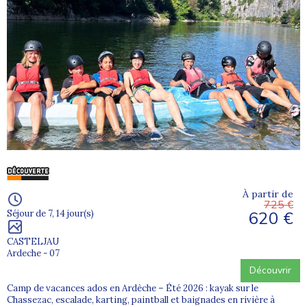
À partir de
725 €
620 €
Séjour de 7, 14 jour(s)
CASTELJAU
Ardeche - 07
Découvrir
Camp de vacances ados en Ardèche – Été 2026 : kayak sur le
Chassezac, escalade, karting, paintball et baignades en rivière à