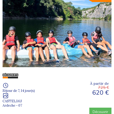
À partir de
725 €
620 €
Séjour de 7, 14 jour(s)
CASTELJAU
Ardeche - 07
Découvrir