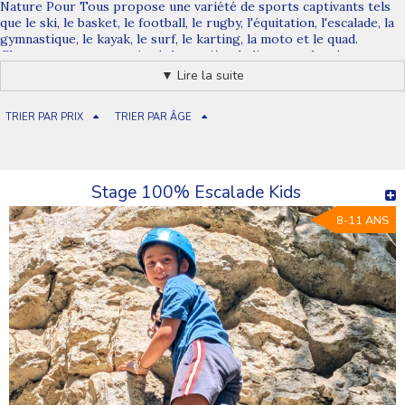
Nature Pour Tous propose une variété de sports captivants tels
que le ski, le basket, le football, le rugby, l'équitation, l'escalade, la
gymnastique, le kayak, le surf, le karting, la moto et le quad.
Chaque sport est enseigné de manière ludique et adaptée au
niveau de chacun, permettant aux jeunes de découvrir de nouvelles
▼ Lire la suite
passions ou de perfectionner leurs compétences dans leur
discipline préférée.
Apprentissage et Progression
TRIER PAR PRIX
TRIER PAR ÂGE
Ces stages offrent l'opportunité aux jeunes de développer leurs
compétences sportives tout en s'amusant. Encadrés par des
professionnels expérimentés, les participants apprennent les
techniques, les stratégies et les valeurs liées à chaque sport.
Stage 100% Escalade Kids
Chaque séance d'entraînement vise à améliorer les capacités
physiques et mentales des jeunes sportifs.
8-11 ANS
Esprit d'Équipe et Entraide
Les stages sportifs favorisent l'esprit d'équipe, le respect mutuel
et l'entraide. Les jeunes apprennent à coopérer, à partager et à
soutenir leurs coéquipiers. Ces valeurs sont transmises à travers
les sports collectifs tels que le basket, le football et le rugby, où le
travail d'équipe est essentiel.
Encadrement de Qualité
Les stages sont encadrés par des instructeurs qualifiés qui veillent
à la sécurité et au bien-être des participants. Ils adaptent leurs
enseignements pour accompagner chaque jeune dans sa
progression. L'objectif est de créer un environnement où les