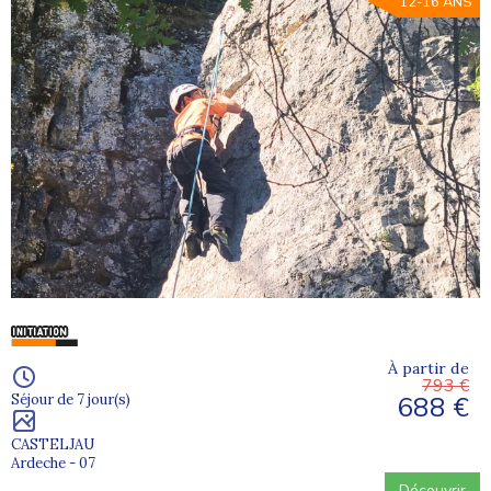
12-16 ANS
À partir de
793 €
688 €
Séjour de 7 jour(s)
CASTELJAU
Ardeche - 07
Découvrir