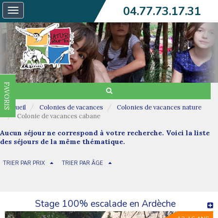
04.77.73.17.31
Toggle
navigation
FAVORIS
Accueil
Colonies de vacances
Colonies de vacances nature
Colonie de vacances cabane
Aucun séjour ne correspond à votre recherche. Voici la liste
des séjours de la même thématique.
TRIER PAR PRIX
TRIER PAR ÂGE
Stage 100% escalade en Ardèche