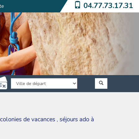
04.77.73.17.31
te
colonies de vacances
,
séjours ado à