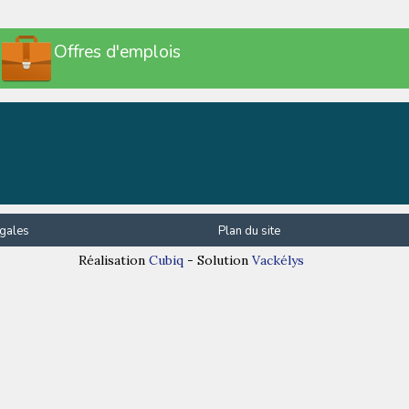
Offres d'emplois
gales
Plan du site
Réalisation
Cubiq
- Solution
Vackélys