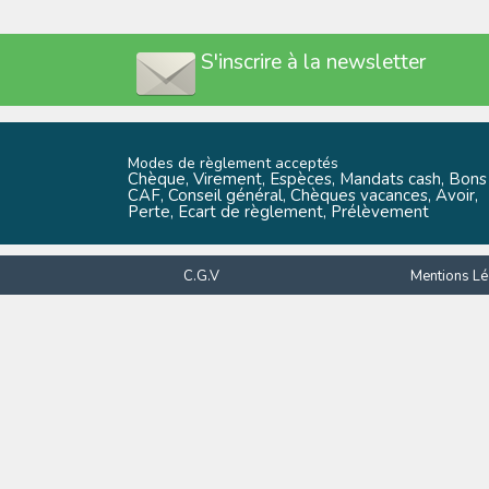
S'inscrire à la newsletter
Modes de règlement acceptés
Chèque, Virement, Espèces, Mandats cash, Bons
CAF, Conseil général, Chèques vacances, Avoir,
Perte, Ecart de règlement, Prélèvement
C.G.V
Mentions Lé