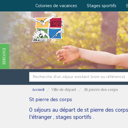
Colonies de vacances
Stages sportifs
S
FAVORIS
Accueil
Ville de départ
St pierre des corps
St pierre des corps
0 séjours au départ de st pierre des cor
l'étranger
,
stages sportifs
.