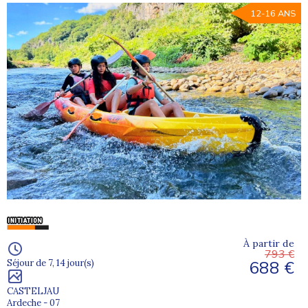
12-16 ANS
À partir de
793 €
688 €
Séjour de 7, 14 jour(s)
CASTELJAU
Ardeche - 07