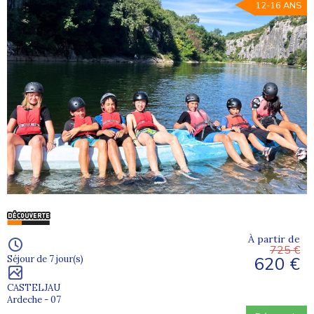
12-16 ANS
À partir de
725 €
620 €
Séjour de 7 jour(s)
CASTELJAU
Ardeche - 07