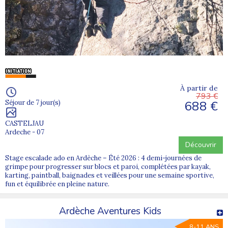
étincelants.
La Haute-Savoie
: Émerveillez-vous devant ses sommets alpins
et ses vallées enchanteuses.
Découvrez une variété incroyable d'activités, des sports nautiques
aux randonnées en montagne, du camping à la découverte de la
culture locale. Nos colonies de vacances en Auvergne Rhône-Alpes
vous promettent des aventures palpitantes et des souvenirs
inoubliables, adaptés à chaque tranche d'âge et à chaque envie
d'évasion !
Découvrez par exemple nos
colonies de vacances dans le
À partir de
793 €
département de l'Ain (01)
688 €
Séjour de 7 jour(s)
CASTELJAU
Ardeche - 07
Découvrir
Stage escalade ado en Ardèche – Été 2026 : 4 demi-journées de
grimpe pour progresser sur blocs et paroi, complétées par kayak,
karting, paintball, baignades et veillées pour une semaine sportive,
fun et équilibrée en pleine nature.
Ardèche Aventures Kids
8-11 ANS