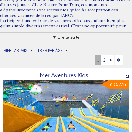
d'autres jeunes. Chez Nature Pour Tous, ces moments
d'épanouissement sont accessibles grâce à l'acceptation des
chèques vacances délivrés par l'ANCV.
Participer à une
colonie de vacances offre aux enfants
bien plus
qu'un simple divertissement estival. C'est une opportunité pour
eux de s'immerger dans un environnement naturel, de s'engager
dans des activités éducatives et ludiques, et de développer des
▼ Lire la suite
compétences sociales précieuses. Encadrés par des
professionnels expérimentés, les enfants apprennent l'autonomie,
TRIER PAR PRIX
TRIER PAR ÂGE
la coopération et la tolérance.
Ces expériences en plein air encouragent également la découverte
1
2
de soi et la confiance en soi chez les enfants, les aidant à explorer
de nouvelles passions, à cultiver leur curiosité et à renforcer leur
estime personnelle.
Mer Aventures Kids
8-11 ANS