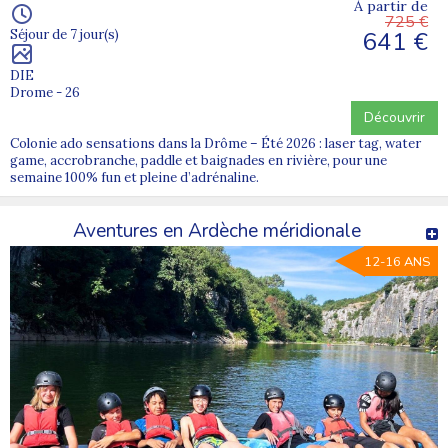
À partir de
725 €
641 €
Séjour de 7 jour(s)
DIE
Drome - 26
Découvrir
Colonie ado sensations dans la Drôme – Été 2026 : laser tag, water
game, accrobranche, paddle et baignades en rivière, pour une
semaine 100% fun et pleine d’adrénaline.
Aventures en Ardèche méridionale
12-16 ANS