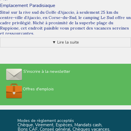
Emplacement Paradisiaque
Situé sur la rive sud du Golfe d’Ajaccio, à seulement 25 km du
centre-ville d’Ajaccio, en Corse-du-Sud, le camping Le Sud offre un
cadre privilégié. Niché à proximité de la superbe plage du
Ruppione, cet endroit paisible vous promet des vacances sereines
et ressourçantes.
Un Cadre Naturel Exceptionnel
▼ Lire la suite
Le camping s’étend sur plus de 4 hectares, entre chênes et pins,
offrant une vue imprenable sur la mer. Ouvert d’avril à octobre, Le
Sud accueille les campeurs dans des tentes, camping-cars, vans ou
encore des bungalows pour une immersion totale dans la beauté
naturelle de la Corse du Sud.
S'inscrire à la newsletter
Services et Confort au Rendez-vous
Le camping Le Sud veille à votre confort en proposant une variété
de services. Vous trouverez sur place un restaurant-pizzeria, une
Offres d'emplois
épicerie, une boulangerie, une presse, une plage surveillée en
juillet-août et même une paillote installée les pieds dans le sable.
Des Vacances Ludiques et Enrichissantes
Activités pour Tous
Modes de règlement acceptés
Chèque, Virement, Espèces, Mandats cash,
Pour les jeunes en quête d’aventures et d'expériences
Bons CAF, Conseil général, Chèques vacances,