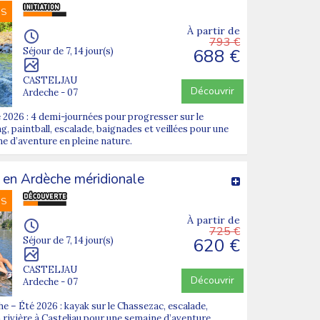
NS
À partir de
793 €
688 €
Séjour de 7, 14 jour(s)
CASTELJAU
Découvrir
Ardeche - 07
 2026 : 4 demi-journées pour progresser sur le
, paintball, escalade, baignades et veillées pour une
ne d’aventure en pleine nature.
 en Ardèche méridionale
NS
À partir de
725 €
620 €
Séjour de 7, 14 jour(s)
CASTELJAU
Découvrir
Ardeche - 07
 – Été 2026 : kayak sur le Chassezac, escalade,
n rivière à Casteljau pour une semaine d’aventure