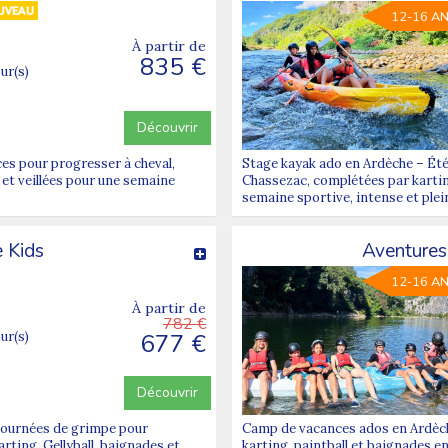
12-16 A
À partir de
835 €
our(s)
Découvrir
ces pour progresser à cheval,
Stage kayak ado en Ardèche – Été
 et veillées pour une semaine
Chassezac, complétées par karting
semaine sportive, intense et plei
 Kids
Aventures
12-16 A
À partir de
782 €
677 €
our(s)
Découvrir
-journées de grimpe pour
Camp de vacances ados en Ardèche
rting, Gellyball, baignades et
karting, paintball et baignades e