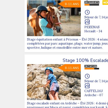
8-11 ANS
Séjour de 7, 14 j
PEZENAS
Herault - 34
Stage équitation enfant à Pézenas – Été 2026 : 4 séan
complétées par parc aquatique, plage, water jump, jeux
sportive, ludique et ensoleillée entre mer et nature.
Stage 100% Escalade
8-11 ANS
Séjour de 7, 14 j
CASTELJAU
Ardeche - 07
Stage escalade enfant en Ardèche – Été 2026 : 4 demi
progresser sur blocs et paroi, complétées par kayak, ka