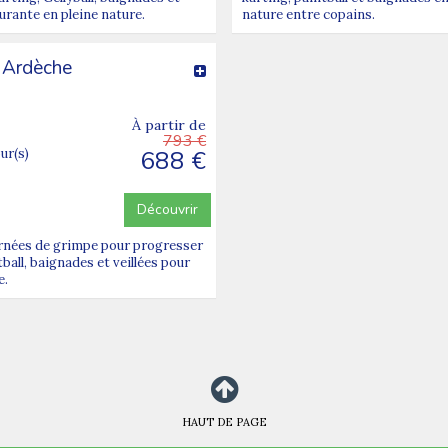
urante en pleine nature.
nature entre copains.
 Ardèche
À partir de
793 €
688 €
our(s)
Découvrir
urnées de grimpe pour progresser
ball, baignades et veillées pour
e.
HAUT DE PAGE