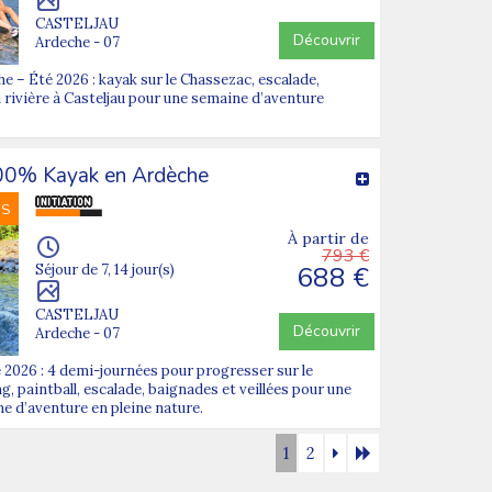
CASTELJAU
Découvrir
Ardeche - 07
 – Été 2026 : kayak sur le Chassezac, escalade,
n rivière à Casteljau pour une semaine d’aventure
00% Kayak en Ardèche
NS
À partir de
793 €
688 €
Séjour de 7, 14 jour(s)
CASTELJAU
Découvrir
Ardeche - 07
 2026 : 4 demi-journées pour progresser sur le
, paintball, escalade, baignades et veillées pour une
ne d’aventure en pleine nature.
1
2