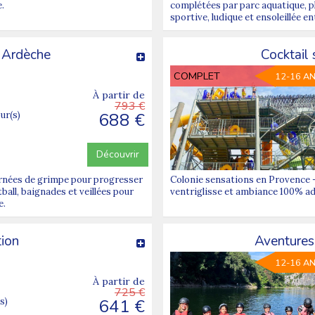
.
complétées par parc aquatique, pl
sportive, ludique et ensoleillée e
 Ardèche
Cocktail
COMPLET
12-16 A
À partir de
793 €
688 €
our(s)
Découvrir
urnées de grimpe pour progresser
Colonie sensations en Provence – 
ball, baignades et veillées pour
ventriglisse et ambiance 100% ado
e.
tion
Aventures
12-16 A
À partir de
725 €
641 €
s)