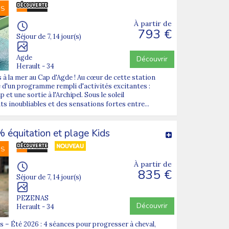
NS
À partir de
793 €
Séjour de 7, 14 jour(s)
Agde
Découvrir
Herault - 34
 à la mer au Cap d'Agde ! Au cœur de cette station
e d'un programme rempli d'activités excitantes :
et une sortie à l'Archipel. Sous le soleil
 inoubliables et des sensations fortes entre...
équitation et plage Kids
NS
À partir de
835 €
Séjour de 7, 14 jour(s)
PEZENAS
Découvrir
Herault - 34
 – Été 2026 : 4 séances pour progresser à cheval,