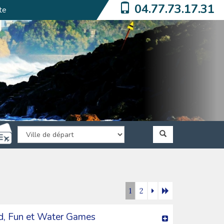
04.77.73.17.31
te
1
2
d, Fun et Water Games