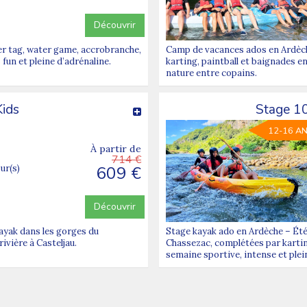
Découvrir
er tag, water game, accrobranche,
Camp de vacances ados en Ardèche
fun et pleine d’adrénaline.
karting, paintball et baignades e
nature entre copains.
Kids
Stage 1
12-16 A
À partir de
714 €
609 €
our(s)
Découvrir
kayak dans les gorges du
Stage kayak ado en Ardèche – Été
ivière à Casteljau.
Chassezac, complétées par karting
semaine sportive, intense et plei