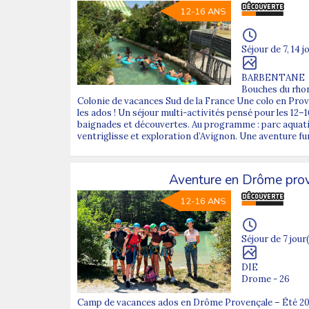
12-16 ANS
Séjour de 7, 14 j
BARBENTANE
Bouches du rhon
Colonie de vacances Sud de la France Une colo en Pr
les ados ! Un séjour multi-activités pensé pour les 12–
baignades et découvertes. Au programme : parc aquati
ventriglisse et exploration d’Avignon. Une aventure fun
Aventure en Drôme pro
12-16 ANS
Séjour de 7 jour(
DIE
Drome - 26
Camp de vacances ados en Drôme Provençale – Été 202