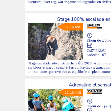
aventure, laser tag, water game et baignades en rivière
Stage 100% escalade en
12-16 ANS
Séjour de 7, 14 j
CASTELJAU
Ardeche - 07
Stage escalade ado en Ardèche – Été 2026 : 4 demi-jo
sur blocs et paroi, complétées par kayak, karting, paint
une semaine sportive, fun et équilibrée en pleine natur
Adrénaline et sensa
12-16 ANS
Séjour de 7 jour(