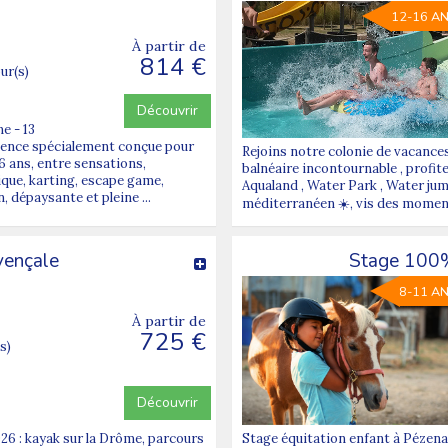
12-16 A
À partir de
814 €
our(s)
Découvrir
e - 13
ovence spécialement conçue pour
Rejoins notre colonie de vacances
16 ans, entre sensations,
balnéaire incontournable , profit
que, karting, escape game,
Aqualand , Water Park , Water jump 
, dépaysante et pleine ...
méditerranéen ☀️, vis des moments
vençale
Stage 100% 
8-11 A
À partir de
725 €
s)
Découvrir
6 : kayak sur la Drôme, parcours
Stage équitation enfant à Pézenas