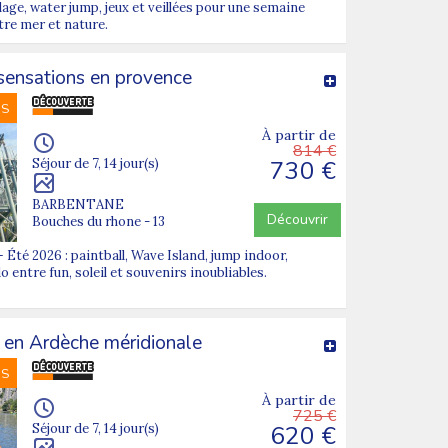
age, water jump, jeux et veillées pour une semaine
ntre mer et nature.
 sensations en provence
NS
À partir de
814 €
730 €
Séjour de 7, 14 jour(s)
BARBENTANE
Découvrir
Bouches du rhone - 13
Été 2026 : paintball, Wave Island, jump indoor,
 entre fun, soleil et souvenirs inoubliables.
 en Ardèche méridionale
NS
À partir de
725 €
620 €
Séjour de 7, 14 jour(s)