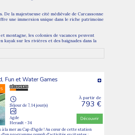
es. De la majestueuse cité médiévale de Carcassonne
 offre une immersion unique dans le riche patrimoine
er et montagne, les colonies de vacances peuvent
 kayak sur les rivières et des baignades dans la
rentissage du surf sur les plages de la côte, la
 l'Occitanie offre des opportunités uniques pour
 des équipes d'encadrement qualifiées,
d, Fun et Water Games
és stimulantes et enrichissantes.
NS
les jeunes de développer leur autonomie, de créer
À partir de
t leur croissance personnelle.
793 €
Séjour de 7, 14 jour(s)
ature, et développement personnel. Elles permettent
on du sud de la France.
Agde
Découvrir
Herault - 34
 à la mer au Cap d'Agde ! Au cœur de cette station
e d'un programme rempli d'activités excitantes :