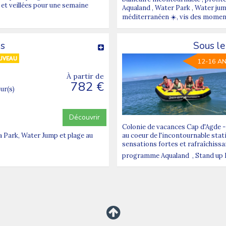
 et veillées pour une semaine
Aqualand , Water Park , Water jump 
méditerranéen ☀️, vis des moments
ds
Sous le
12-16 A
À partir de
782 €
our(s)
Découvrir
Colonie de vacances Cap d'Agde - E
a Park, Water Jump et plage au
au coeur de l'incontournable stati
sensations fortes et rafraîchiss
programme Aqualand , Stand up Padd