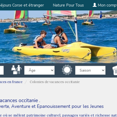
éjours Corse et étranger
Nature Pour Tous
Mon comp
nces en france
Colonies de vacances occitanie
acances occitanie .
verte, Aventure et Épanouissement pour les Jeunes
re où se mêlent patrimoine culturel, paysages variés et richesse natu