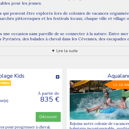
ables pour les jeunes.
ls qui peuvent être explorés lors de colonies de vacances organisé
archés pittoresques et les festivals locaux, chaque ville et village
nts une occasion sans pareille de se connecter à la nature. Entre m
Pyrénées, des balades à cheval dans les Cévennes, des escapades en
▼ Lire la suite
 à une panoplie d'activités sportives disponibles. Que ce soit l'app
ausses, ou l'escalade sur les parois rocheuses des Gorges du Tarn,
iorité absolue. Les colonies de vacances en Occitanie s'appuient sur
plage Kids
Aqualan
s assurent un environnement sécurisé tout en proposant des activit
12-16 A
st bien plus qu'une simple aventure estivale. C'est l'occasion pour 
À partir de
zons divers, et de vivre des expériences qui marqueront positivemen
835 €
our(s)
cktail équilibré entre découverte culturelle, aventure en pleine n
 tout en profitant des richesses multiples de cette magnifique régi
s le département de l'Aude
Découvrir
Rejoins notre colonie de vacances
ces pour progresser à cheval,
balnéaire incontournable , profit