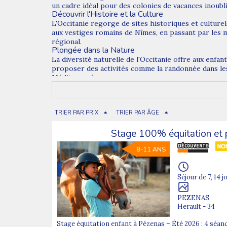
un cadre idéal pour des colonies de vacances inoubli
Découvrir l'Histoire et la Culture
L'Occitanie regorge de sites historiques et culture
aux vestiges romains de Nîmes, en passant par les m
régional.
Plongée dans la Nature
La diversité naturelle de l'Occitanie offre aux enfa
proposer des activités comme la randonnée dans les 
Méditerranée.
Sports et Loisirs
Les jeunes aventuriers trouveront leur bonheur grâce
découverte de la spéléologie dans les grottes des C
les amateurs de sensations fortes.
TRIER PAR PRIX
TRIER PAR ÂGE
Des Encadrements de Qualité
La sécurité et le bien-être des enfants sont une pr
Stage 100% équitation et 
expérimentées et bienveillantes. Ces professionnel
Vivre des Expériences Uniques
8-11 ANS
Participer à une colonie de vacances en Occitanie e
des liens forts avec d'autres enfants venant d'hori
Conclusion
Séjour de 7, 14 j
Les colonies de vacances en Occitanie offrent un co
aux jeunes de se forger des souvenirs impérissables
PEZENAS
Découvrez également nos
colonies de vacances dan
Herault - 34
Stage équitation enfant à Pézenas – Été 2026 : 4 séan