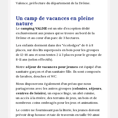
Valence, préfecture du département de la Drôme.
Un camp de vacances en pleine
nature
Le
camping VALDIE
est un site d’exception dédié
exclusivement aux jeunes qui se trouve au bord de la
Drôme et au cœur d’un parc de 3 hectares.
Les enfants dorment dans des "écolodges" de 6 à 8
places, sur des lits superposés en bois pour les groupes
de 12-16 ans et sous tentes 2 à 3 places pour le groupe de
8-11 ans (selon effectifs).
Notre
séjour de vacances pour jeunes
est équipé d'un
sanitaire garçon et d'un sanitaire fille. Ils sont composés
de lavabos, douches et WC.
Nous disposerons également d'un préau que nous
partagerons avec les autres groupes (
colonies
,
séjours
,
centres de loisirs
), un espace linge, un abri cuisine,
un accès à la rivière, des terrains de jeux, un bois et de
nombreux coins ombragés pour les jeux et animations.
Le centre ne fournissant pas la literie, les jeunes doivent
prévoir drap housse et taie de traversin en taille 90 ainsi