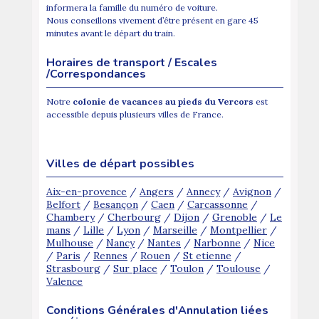
informera la famille du numéro de voiture.
Nous conseillons vivement d’être présent en gare 45
minutes avant le départ du train.
Horaires de transport / Escales
/Correspondances
Notre
colonie de vacances au pieds du Vercors
est
accessible depuis plusieurs villes de France.
Villes de départ possibles
Aix-en-provence
/
Angers
/
Annecy
/
Avignon
/
Belfort
/
Besançon
/
Caen
/
Carcassonne
/
Chambery
/
Cherbourg
/
Dijon
/
Grenoble
/
Le
mans
/
Lille
/
Lyon
/
Marseille
/
Montpellier
/
Mulhouse
/
Nancy
/
Nantes
/
Narbonne
/
Nice
/
Paris
/
Rennes
/
Rouen
/
St etienne
/
Strasbourg
/
Sur place
/
Toulon
/
Toulouse
/
Valence
Conditions Générales d'Annulation liées