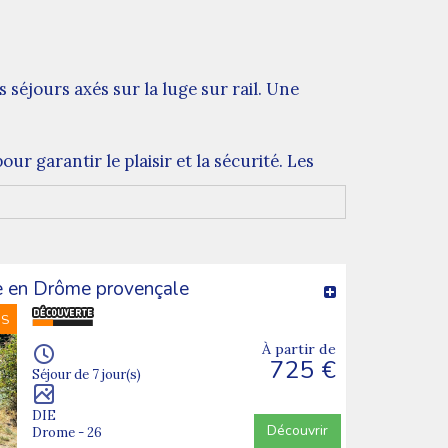
s séjours axés sur la luge sur rail. Une
r garantir le plaisir et la sécurité. Les
en appréciant les paysages.
 mais également des vues à couper le
e leur activité préférée.
e en Drôme provençale
 aujourd'hui pour qu'ils puissent vivre
NS
ective.
À partir de
725 €
Séjour de 7 jour(s)
DIE
Découvrir
Drome - 26