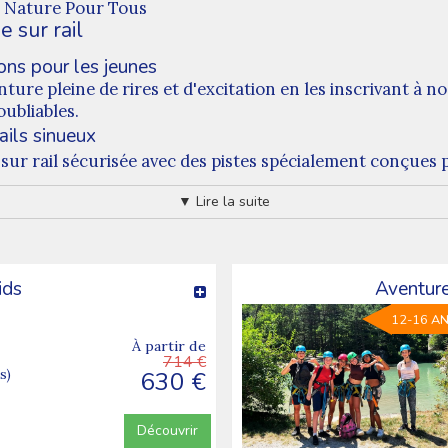
- Nature Pour Tous
 sur rail
ons pour les jeunes
ure pleine de rires et d'excitation en les inscrivant à no
ubliables.
ails sinueux
ur rail sécurisée avec des pistes spécialement conçues pou
rapides et sinueuses, offrant une dose d'adrénaline tout 
▼ Lire la suite
valant les pistes
ffrir non seulement des expériences de luge palpitantes,
mmerger dans la splendeur de la nature tout en profitant d
entes en luge mémorables
ids
Aventur
ouvenirs inoubliables pour vos enfants. Inscrivez-les dès
12-16 A
 Pour Tous. Des moments de pur plaisir et de rires en persp
À partir de
par un séjour tel activité.
714 €
630 €
s)
Découvrir