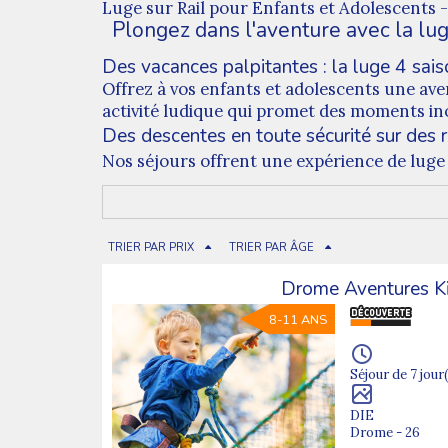
Luge sur Rail pour Enfants et Adolescents 
Plongez dans l'aventure avec la luge
Des vacances palpitantes : la luge 4 sais
Offrez à vos enfants et adolescents une avent
activité ludique qui promet des moments ino
Des descentes en toute sécurité sur des r
Nos séjours offrent une expérience de luge s
participants peuvent profiter de descentes 
Explorez la beauté du paysage tout en dé
Nos destinations sont sélectionnées pour o
TRIER PAR PRIX
TRIER PAR ÂGE
souffle. Les jeunes auront l'occasion de s'i
Réservez dès maintenant pour des desc
Drome Aventures K
Ne manquez pas l'opportunité de créer des s
8-11 ANS
l'excitation de la luge sur rail avec Nature
Envie d'une autre colo? Laissez vous tenter 
Séjour de 7 jour(
DIE
Drome - 26