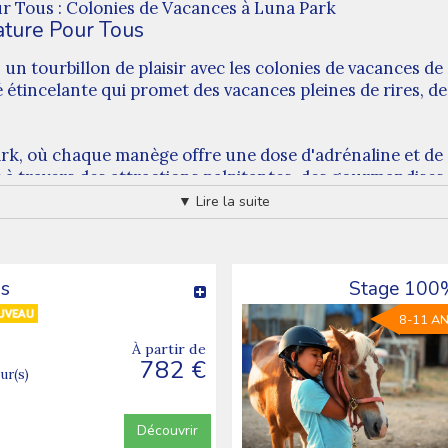
 Tous : Colonies de Vacances à Luna Park
ture Pour Tous
un tourbillon de plaisir avec les colonies de vacances
 étincelante qui promet des vacances pleines de rires, d
Park, où chaque manège offre une dose d'adrénaline et d
 à travers des attractions palpitantes, des gourmandise
▼ Lire la suite
ve
anèges. Les enfants et adolescents auront l'opportunité 
ticipant à des jeux ludiques et ramenant chez eux des s
ds
Stage 100% 
heur festif.
8-11 A
oubliables au cœur de l'amusement avec notre séjour de c
À partir de
782 €
els vous attendent. Les places sont limitées, réservez dè
our(s)
ur des enfants et adolescents.
Découvrir