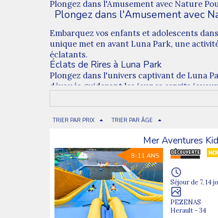
Plongez dans l'Amusement avec Nature Pour
Plongez dans l'Amusement avec Na
Embarquez vos enfants et adolescents dans 
unique met en avant Luna Park, une activité
éclatants.
Éclats de Rires à Luna Park
Plongez dans l'univers captivant de Luna 
dévoués guideront les jeunes esprits joyeux
les lumières éclatantes.
Des Vacances Étincelantes en Perspecti
Nos colonies de vacances vont au-delà des m
TRIER PAR PRIX
TRIER PAR ÂGE
explorant les attractions de Luna Park, par
Mer Aventures Ki
aventure nouvelle, pleine de féérie et de bon
Inscrivez Vos Enfants Dès Aujourd'hui
8-11 ANS
Offrez à vos petits forains des vacances in
rires, délices gourmands et souvenirs étern
Séjour de 7, 14 j
Découvrez également nos activités untel po
PEZENAS
Herault - 34