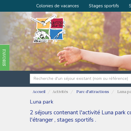
Colonies de vacances
Stages sportifs
S
FAVORIS
Accueil
Activités
Parc d'attractions
Luna p
Luna park
2 séjours contenant l'activité Luna park 
l'étranger
,
stages sportifs
.