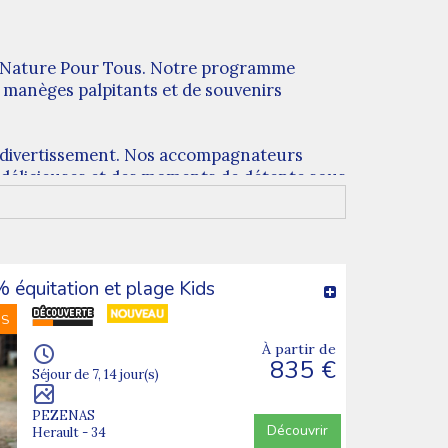
 de Nature Pour Tous. Notre programme
e manèges palpitants et de souvenirs
e divertissement. Nos accompagnateurs
s délicieuses et des moments de détente sous
de créer des liens d'amitié tout en
ouvenirs étincelants. Chaque journée est une
équitation et plage Kids
NS
olonies de vacances à Luna Park. Éclats de
À partir de
835 €
s maintenant!
Séjour de 7, 14 jour(s)
PEZENAS
Découvrir
Herault - 34