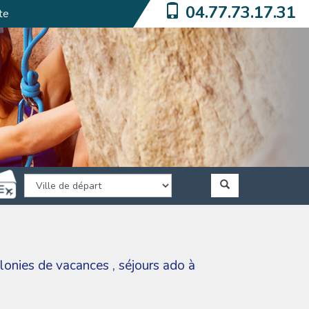
04.77.73.17.31
te
lonies de vacances
,
séjours ado à