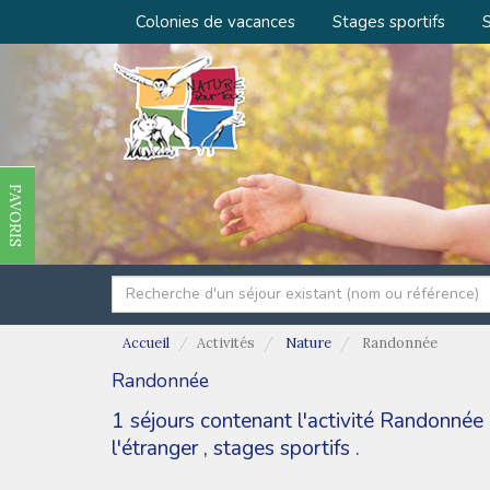
Colonies de vacances
Stages sportifs
S
FAVORIS
Accueil
Activités
Nature
Randonnée
Randonnée
1 séjours contenant l'activité Randonnée
l'étranger
,
stages sportifs
.