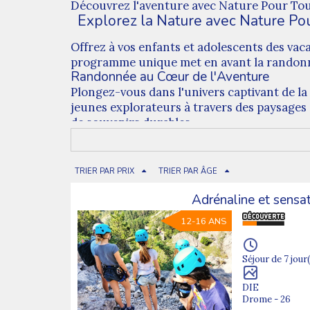
Découvrez l'aventure avec Nature Pour Tou
Explorez la Nature avec Nature Po
Offrez à vos enfants et adolescents des vac
programme unique met en avant la randonnée,
Randonnée au Cœur de l'Aventure
Plongez-vous dans l'univers captivant de l
jeunes explorateurs à travers des paysages é
de souvenirs durables.
Des Vacances Actives et Enrichissantes
Nos colonies de vacances ne se limitent pas 
de développer des compétences d'équipe et d
TRIER PAR PRIX
TRIER PAR ÂGE
camp, chaque journée est une aventure nouv
Adrénaline et sensa
Inscrivez Vos Enfants Dès Aujourd'hui
Créez des souvenirs impérissables pour vos 
12-16 ANS
randonnée. Offrez-leur l'opportunité de se 
toute une vie. Les places sont limitées, rés
Séjour de 7 jour(
Tel activité n'est pas votre tasse de thé, pas
DIE
Drome - 26