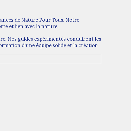
vacances de Nature Pour Tous. Notre
e et lien avec la nature.
ure. Nos guides expérimentés conduiront les
ormation d'une équipe solide et la création
participer à diverses activités en plein air,
ux ludiques ou des soirées autour du feu de
e colonies de vacances axé sur la
enture et de forger des amitiés qui dureront