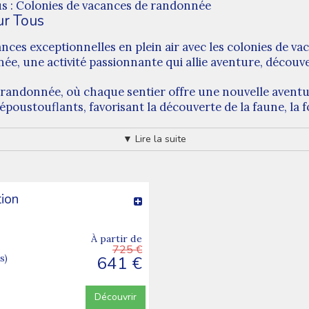
s : Colonies de vacances de randonnée
ur Tous
ances exceptionnelles en plein air avec les colonies de 
 une activité passionnante qui allie aventure, découvert
a randonnée, où chaque sentier offre une nouvelle avent
poustouflants, favorisant la découverte de la faune, la f
▼ Lire la suite
à la randonnée. Les jeunes auront également l'occasion de 
e vivre des moments inoubliables. Que ce soit par des je
elle et enrichissante.
tion
enfants et adolescents en les inscrivant à notre séjour d
connecter avec la nature, de développer leur esprit d'av
À partir de
725 €
ervez dès maintenant!
641 €
s)
 de soucis nous avons aussi de belles colos tel activité.
Découvrir