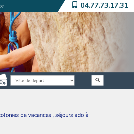
04.77.73.17.31
te
colonies de vacances
,
séjours ado à