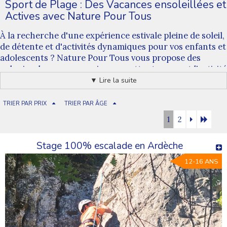
Sport de Plage : Des Vacances ensoleillées et
Actives avec Nature Pour Tous
À la recherche d'une expérience estivale pleine de soleil,
de détente et d'activités dynamiques pour vos enfants et
adolescents ? Nature Pour Tous vous propose des
colonies de vacances uniques, mettant en avant l'activité
principale de sport de plage, pour des journées animées
▼ Lire la suite
au bord de l'océan.
Sport de Plage : Sur le Sable, sous le Soleil
TRIER PAR PRIX
TRIER PAR ÂGE
Cette année, nos séjours offrent une occasion
1
2
exceptionnelle de profiter des joies du sport de plage.
Encadrés par nos animateurs expérimentés, vos enfants
Stage 100% escalade en Ardèche
auront l'opportunité de participer à une variété
d'activités, du beach-volley au surf, en passant par des
12-16 ANS
jeux de plage ludiques et rafraîchissants.
Adapté à Tous les Âges
Nos colonies de vacances sont conçues pour accueillir
tous les âges, des plus jeunes aux adolescents. Les
activités de sport de plage sont adaptées à chaque