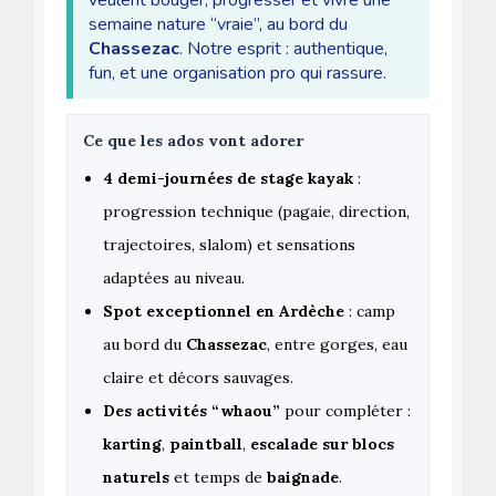
veulent bouger, progresser et vivre une
semaine nature “vraie”, au bord du
Chassezac
. Notre esprit : authentique,
fun, et une organisation pro qui rassure.
Ce que les ados vont adorer
4 demi-journées de stage kayak
:
progression technique (pagaie, direction,
trajectoires, slalom) et sensations
adaptées au niveau.
Spot exceptionnel en Ardèche
: camp
au bord du
Chassezac
, entre gorges, eau
claire et décors sauvages.
Des activités “whaou”
pour compléter :
karting
,
paintball
,
escalade sur blocs
naturels
et temps de
baignade
.