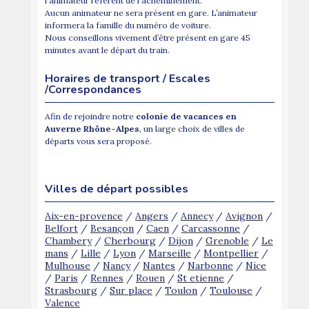
l'animateur réfèrent de l'acheminement.
Aucun animateur ne sera présent en gare. L’animateur
informera la famille du numéro de voiture.
Nous conseillons vivement d’être présent en gare 45
minutes avant le départ du train.
Horaires de transport / Escales
/Correspondances
Afin de rejoindre notre
colonie de vacances en
Auverne Rhône-Alpes
, un large choix de villes de
départs vous sera proposé.
Villes de départ possibles
Aix-en-provence
/
Angers
/
Annecy
/
Avignon
/
Belfort
/
Besançon
/
Caen
/
Carcassonne
/
Chambery
/
Cherbourg
/
Dijon
/
Grenoble
/
Le
mans
/
Lille
/
Lyon
/
Marseille
/
Montpellier
/
Mulhouse
/
Nancy
/
Nantes
/
Narbonne
/
Nice
/
Paris
/
Rennes
/
Rouen
/
St etienne
/
Strasbourg
/
Sur place
/
Toulon
/
Toulouse
/
Valence