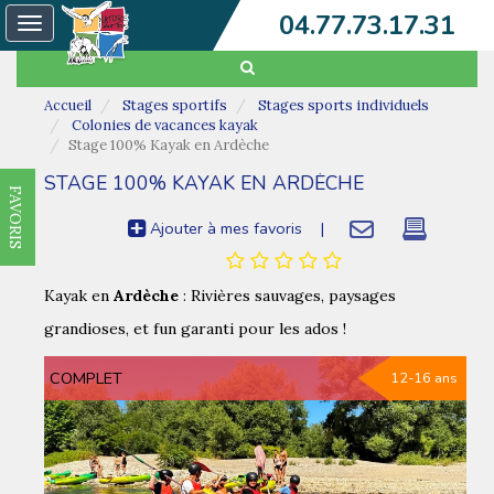
04.77.73.17.31
Toggle
navigation
Accueil
Stages sportifs
Stages sports individuels
Colonies de vacances kayak
Stage 100% Kayak en Ardèche
STAGE 100% KAYAK EN ARDÈCHE
FAVORIS
Ajouter à mes favoris
|
Kayak en
Ardèche
: Rivières sauvages, paysages
grandioses, et fun garanti pour les ados !
COMPLET
12-16 ans