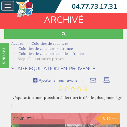
04.77.73.17.31
Toggle
navigation
ARCHIVÉ
Accueil
Colonies de vacances
Colonies de vacances en france
FAVORIS
Colonies de vacances sud de la france
Stage équitation en provence
STAGE ÉQUITATION EN PROVENCE
Ajouter à mes favoris
|
L’équitation, une
passion
à découvrir dès le plus jeune âge
!
COMPLET
8-12 ans