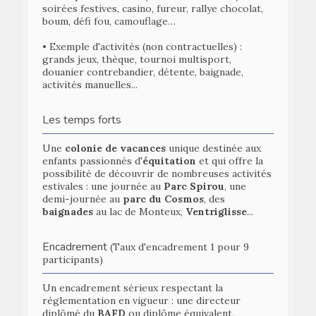
soirées festives, casino, fureur, rallye chocolat,
boum, défi fou, camouflage…
• Exemple d'activités (non contractuelles) :
grands jeux, thèque, tournoi multisport,
douanier contrebandier, détente, baignade,
activités manuelles...
Les temps forts
Une
colonie de vacances
unique destinée aux
enfants passionnés d'
équitation
et qui offre la
possibilité de découvrir de nombreuses activités
estivales : une journée au
Parc Spirou
, une
demi-journée au
parc du Cosmos
, des
baignades
au lac de Monteux,
Ventriglisse
...
Encadrement
(Taux d'encadrement 1 pour 9
participants)
Un encadrement sérieux respectant la
réglementation en vigueur : une directeur
diplômé du
BAFD
ou diplôme équivalent,