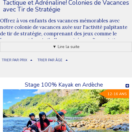
Tactique et Adrénaline! Colonies de Vacances
avec Tir de Stratégie
Offrez à vos enfants des vacances mémorables avec
notre colonie de vacances axée sur l'activité palpitante
de tir de stratégie, comprenant des jeux comme le
lasergame et le paintball, organisée par l'association
Nature Pour Tous.
▼ Lire la suite
Tactique, Coopération, et Adrénaline
Le tir de stratégie offre une expérience unique où les
TRIER PAR PRIX
TRIER PAR ÂGE
jeunes pourront développer leur tactique, renforcer
leur esprit d'équipe et ressentir l'adrénaline des
affrontements tactiques. C'est une aventure qui mêle
Stage 100% Kayak en Ardèche
réflexion et action, coopération et compétition.
Participez à des Jeux Intenses comme le Lasergame
12-16 ANS
et le Paintball
Dans des environnements spécialement conçus, nos
colonies de vacances intègrent le tir de stratégie avec
des jeux tels que le lasergame et le paintball comme
activités centrales. Encadrés par des experts, les
participants vivront des scénarios passionnants tout en