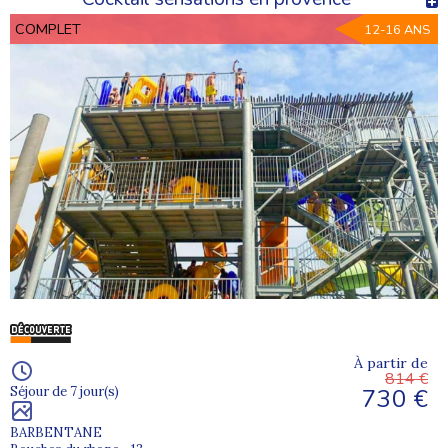
COMPLET
12-16 ANS
À partir de
814 €
730 €
Séjour de 7 jour(s)
BARBENTANE