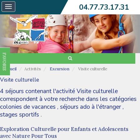
04.77.73.17.31
Toggle
navigation
FAVORIS
Accueil
Activités
Excursion
Visite culturelle
Visite culturelle
4 séjours contenant l'activité Visite culturelle
correspondent à votre recherche dans les catégories
colonies de vacances
,
séjours ado à l'étranger
,
stages sportifs
.
Exploration Culturelle pour Enfants et Adolescents
avec Nature Pour Tous