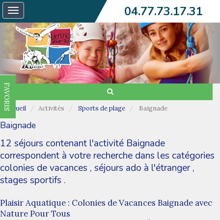
04.77.73.17.31
Toggle
navigation
FAVORIS
Accueil
Activités
Sports de plage
Baignade
Baignade
12 séjours contenant l'activité Baignade
correspondent à votre recherche dans les catégories
colonies de vacances
,
séjours ado à l'étranger
,
stages sportifs
.
Plaisir Aquatique : Colonies de Vacances Baignade avec
Nature Pour Tous