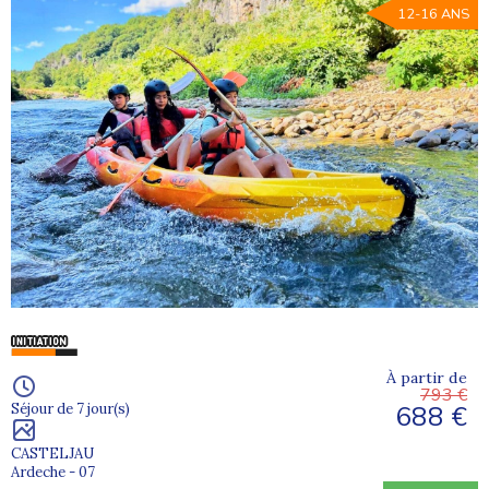
12-16 ANS
À partir de
793 €
688 €
Séjour de 7 jour(s)
CASTELJAU
Ardeche - 07