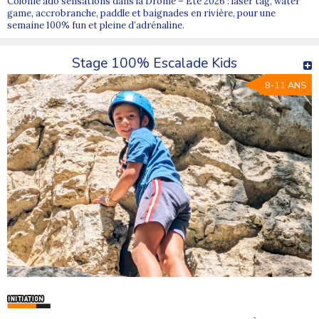
Colonie ado sensations dans la Drôme – Été 2026 : laser tag, water
game, accrobranche, paddle et baignades en rivière, pour une
semaine 100% fun et pleine d’adrénaline.
Stage 100% Escalade Kids
8-11 ANS