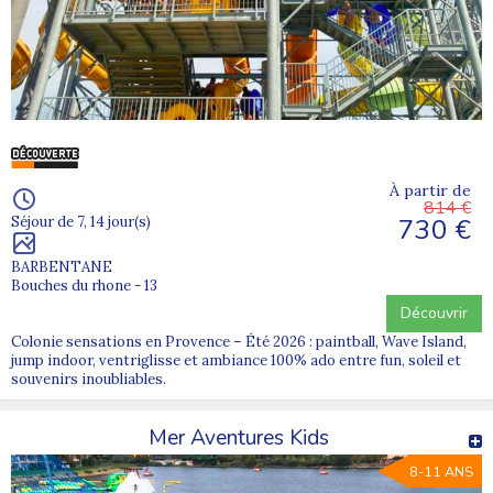
À partir de
814 €
730 €
Séjour de 7, 14 jour(s)
BARBENTANE
Bouches du rhone - 13
Découvrir
Colonie sensations en Provence – Été 2026 : paintball, Wave Island,
jump indoor, ventriglisse et ambiance 100% ado entre fun, soleil et
souvenirs inoubliables.
Mer Aventures Kids
8-11 ANS