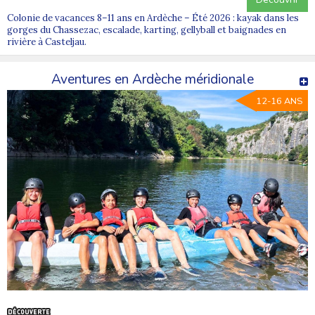
Colonie de vacances 8–11 ans en Ardèche – Été 2026 : kayak dans les
gorges du Chassezac, escalade, karting, gellyball et baignades en
rivière à Casteljau.
Aventures en Ardèche méridionale
12-16 ANS