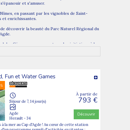
 s'épanouir et s'amuser.
Nîmes, en passant par les vignobles de Saint-
s et enrichissantes.
s de découvrir la beauté du Parc Naturel Régional du
'Agde.
l des Cévennes, en passant par les initiations à la
pes expérimentées et bienveillantes pour encadrer
ntissage.
unité pour les jeunes de développer leur autonomie,
d, Fun et Water Games
NS
rtives et développement personnel. Elles permettent
À partir de
793 €
Séjour de 7, 14 jour(s)
Agde
Découvrir
Herault - 34
 à la mer au Cap d'Agde ! Au cœur de cette station
e d'un programme rempli d'activités excitantes :