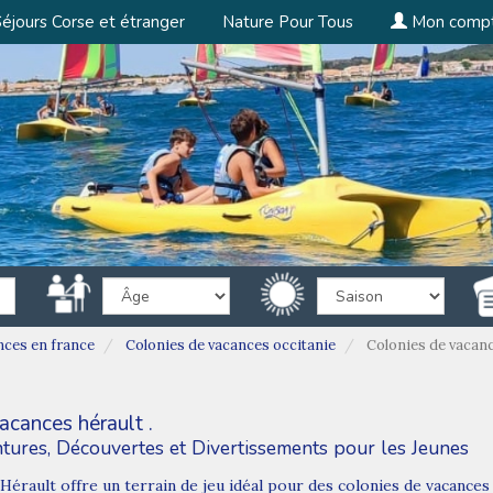
éjours Corse et étranger
Nature Pour Tous
Mon comp
nces en france
Colonies de vacances occitanie
Colonies de vacanc
acances hérault .
ntures, Découvertes et Divertissements pour les Jeunes
'Hérault offre un terrain de jeu idéal pour des colonies de vacance