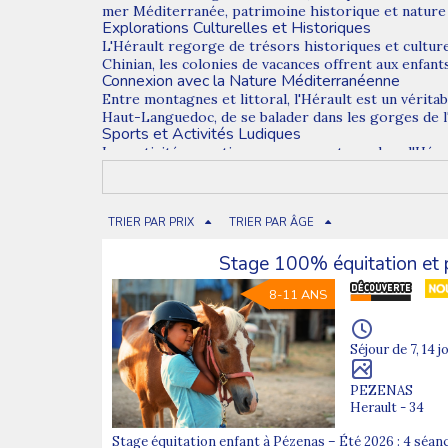
mer Méditerranée, patrimoine historique et nature p
Explorations Culturelles et Historiques
L'Hérault regorge de trésors historiques et culture
Chinian, les colonies de vacances offrent aux enfants
Connexion avec la Nature Méditerranéenne
Entre montagnes et littoral, l'Hérault est un vérit
Haut-Languedoc, de se balader dans les gorges de l'
Sports et Activités Ludiques
Les activités sportives ne manquent pas dans l'Hérau
voile sur la Méditerranée ou les escapades à vélo le
Encadrement de Qualité et Sécurité Garantie
La sécurité des participants est une priorité absol
les activités tout en veillant au bien-être des enfa
TRIER PAR PRIX
TRIER PAR ÂGE
Enrichissement Personnel et Social
Participer à une colonie de vacances dans l'Hérault
Stage 100% équitation et 
de créer des liens durables, de découvrir de nouvea
Conclusion
8-11 ANS
Les colonies de vacances dans l'Hérault offrent une
aux jeunes de s'épanouir dans un environnement ric
Découvrez également nos
colonies de vacances dan
Séjour de 7, 14 j
PEZENAS
Herault - 34
Stage équitation enfant à Pézenas – Été 2026 : 4 séan