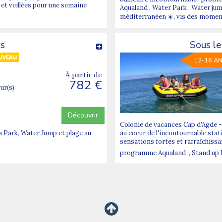
 et veillées pour une semaine
Aqualand , Water Park , Water jump 
méditerranéen ☀️, vis des moments
ds
Sous le
12-16 A
À partir de
782 €
our(s)
Découvrir
Colonie de vacances Cap d'Agde - E
a Park, Water Jump et plage au
au coeur de l'incontournable stati
sensations fortes et rafraîchiss
programme Aqualand , Stand up Padd