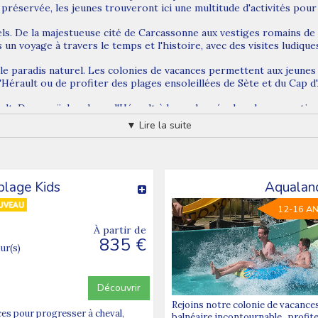
réservée, les jeunes trouveront ici une multitude d'activités pour
ls. De la majestueuse cité de Carcassonne aux vestiges romains de 
 un voyage à travers le temps et l'histoire, avec des visites ludique
able paradis naturel. Les colonies de vacances permettent aux jeune
Hérault ou de profiter des plages ensoleillées de Sète et du Cap d
lt. Du canoë-kayak sur l'Hérault à la randonnée dans le parc nationa
 long du Canal du Midi, les jeunes auront l'embarras du choix.
▼ Lire la suite
ue. Les colonies de vacances dans l'Hérault s'appuient sur des équi
nts. Ils évoluent dans un environnement sécurisé et propice à l'appre
, c'est bien plus qu'une simple escapade estivale. C'est une opport
plage Kids
Aqualan
ux horizons, et de vivre des expériences inoubliables.
12-16 A
 combinaison parfaite entre découvertes culturelles, activités spo
À partir de
he en diversité, entre patrimoine historique et nature préservée.
835 €
s les Pyrénées Orientales
our(s)
Découvrir
Rejoins notre colonie de vacances
ces pour progresser à cheval,
balnéaire incontournable , profit