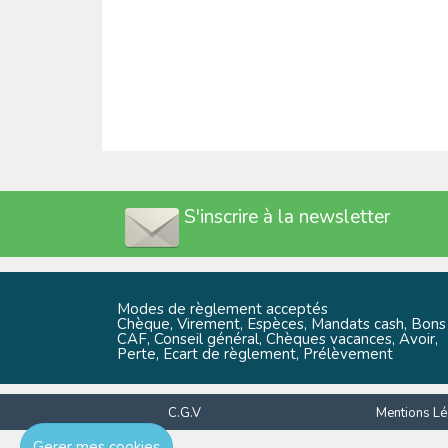
S'inscrire à la newsletter
Modes de règlement acceptés
Chèque, Virement, Espèces, Mandats cash, Bons
CAF, Conseil général, Chèques vacances, Avoir,
Perte, Ecart de règlement, Prélèvement
C.G.V
Mentions Lé
Gerer mes cookies