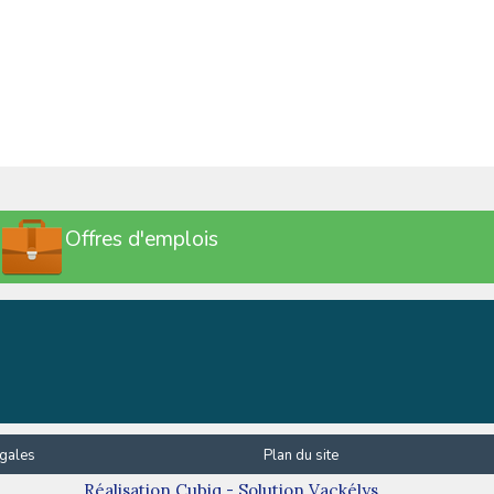
Offres d'emplois
gales
Plan du site
Réalisation
Cubiq
- Solution
Vackélys