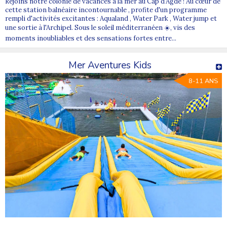
Rejoins notre colonie de vacances à la mer au Cap d'Agde ! Au cœur de
cette station balnéaire incontournable , profite d'un programme
rempli d'activités excitantes : Aqualand , Water Park , Water jump et
une sortie à l'Archipel. Sous le soleil méditerranéen ☀️, vis des
moments inoubliables et des sensations fortes entre...
Mer Aventures Kids
8-11 ANS