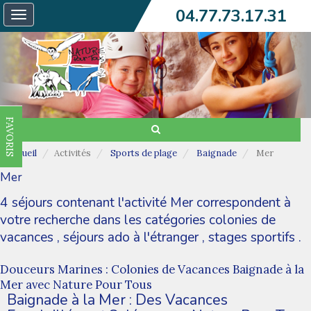
04.77.73.17.31
Toggle
navigation
FAVORIS
Accueil
Activités
Sports de plage
Baignade
Mer
Mer
4 séjours contenant l'activité Mer correspondent à
votre recherche dans les catégories
colonies de
vacances
,
séjours ado à l'étranger
,
stages sportifs
.
Douceurs Marines : Colonies de Vacances Baignade à la
Mer avec Nature Pour Tous
Baignade à la Mer : Des Vacances