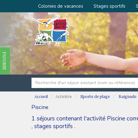
Colonies de vacances
Stages sportifs
S
FAVORIS
Accueil
Activités
Sports de plage
Baignade
Piscine
1 séjours contenant l'activité Piscine co
,
stages sportifs
.