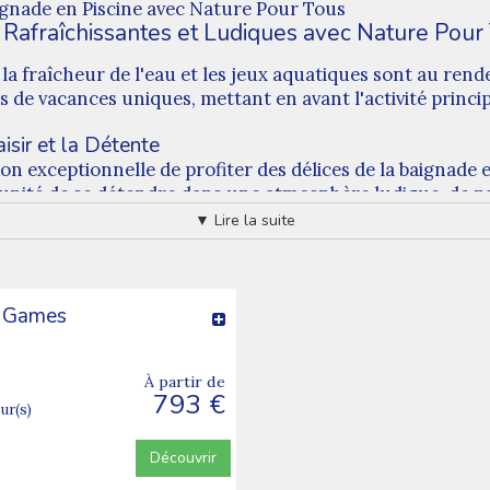
aignade en Piscine avec Nature Pour Tous
 Rafraîchissantes et Ludiques avec Nature Pour
 la fraîcheur de l'eau et les jeux aquatiques sont au ren
de vacances uniques, mettant en avant l'activité princip
isir et la Détente
on exceptionnelle de profiter des délices de la baignade 
unité de se détendre dans une atmosphère ludique, de par
on dans une ambiance conviviale.
▼ Lire la suite
ccueillir tous les âges, des plus jeunes aux adolescents.
journées de plaisir aquatique tout en renforçant la conf
r Games
ité
 saveur avec nos colonies de vacances. Vos enfants repa
 la piscine, mais aussi avec de nouvelles amitiés const
À partir de
793 €
our(s)
s vacances exceptionnelles, alliant le plaisir de la baign
promettent une expérience estivale inoubliable, marquée 
Découvrir