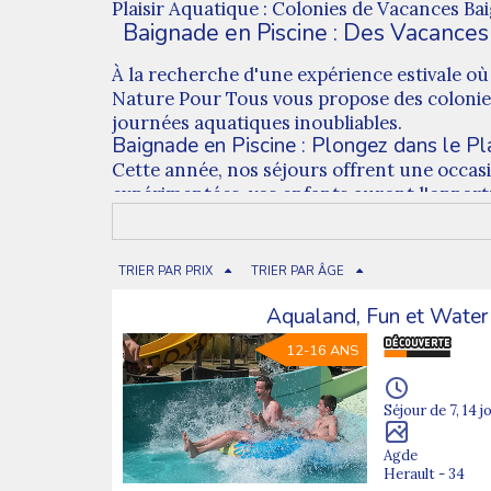
Plaisir Aquatique : Colonies de Vacances B
Baignade en Piscine : Des Vacances
À la recherche d'une expérience estivale où
Nature Pour Tous vous propose des colonies 
journées aquatiques inoubliables.
Baignade en Piscine : Plongez dans le Pla
Cette année, nos séjours offrent une occasi
expérimentées, vos enfants auront l'opport
perfectionner leurs compétences en natati
Adapté à Tous les Âges
Nos colonies de vacances sont conçues pour a
TRIER PAR PRIX
TRIER PAR ÂGE
adaptées à chaque groupe, garantissant des 
Aqualand, Fun et Wate
Des Souvenirs de Fraîcheur et de Complic
Les vacances d'été prennent une tout autre
12-16 ANS
journées rafraîchissantes passées autour de
de l'eau.
Séjour de 7, 14 j
Inscrivez dès maintenant vos enfants pour de
Nature Pour Tous. Nos colonies de vacances 
Agde
de nouveaux horizons aquatiques !
Herault - 34